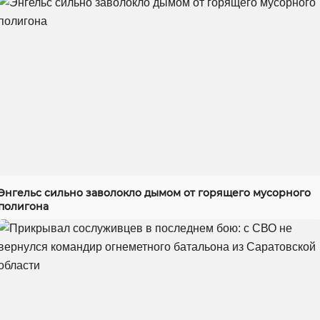
Энгельс сильно заволокло дымом от горящего мусорного
полигона