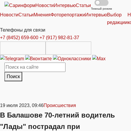
Новости
Интервью
Статьи
Темный режим
Новости
Статьи
Мнения
Фоторепортажи
Интервью
Выбор
Н
редакции
к
Телефоны для связи
+7 (8452) 659-600
+7 (917) 982-81-37
Поиск
19 июля 2023, 09:46
Происшествия
В Балашове 70-летний водитель
"Лады" пострадал при