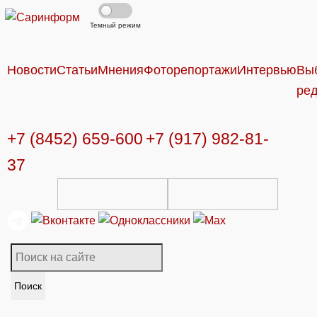
Темный режим
Новости
Статьи
Мнения
Фоторепортажи
Интервью
Вы
ре
+7 (8452) 659-600
+7 (917) 982-81-
37
Поиск