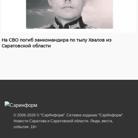
На СВО погиб замкомандира по тылу Хвалов из
Саратовской области
© 2006-2026 © "СарИнформ". Сетевое издание "СарИнформ".
Новости Саратова и Саратовской области. Люди, места,
события. 18+