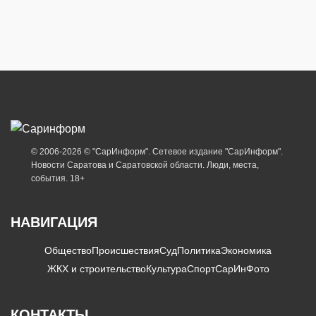
© 2006-2026 © "СарИнформ". Сетевое издание "СарИнформ".
Новости Саратова и Саратовской области. Люди, места,
события. 18+
НАВИГАЦИЯ
Общество
Происшествия
Суд
Политика
Экономика
ЖКХ и строительство
Культура
Спорт
СарИнФото
КОНТАКТЫ