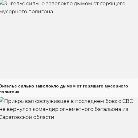
Энгельс сильно заволокло дымом от горящего мусорного
полигона