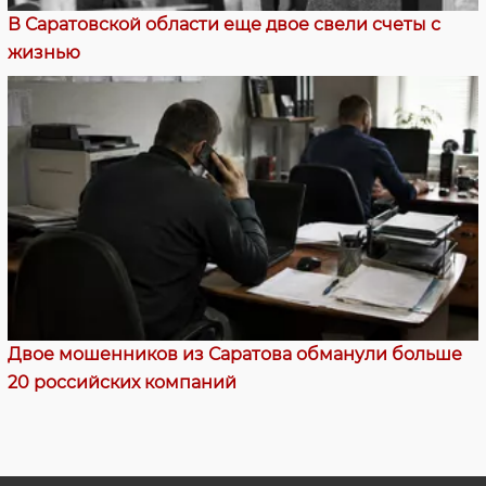
В Саратовской области еще двое свели счеты с
жизнью
Двое мошенников из Саратова обманули больше
20 российских компаний