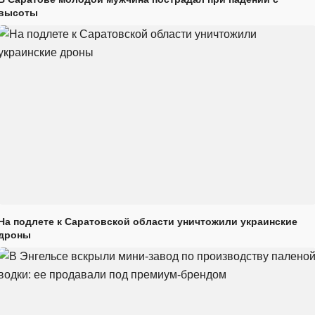
высоты
На подлете к Саратовской области уничтожили украинские
дроны