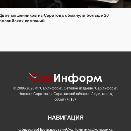
Двое мошенников из Саратова обманули больше 20
российских компаний
© 2006-2026 © "СарИнформ". Сетевое издание "СарИнформ".
Новости Саратова и Саратовской области. Люди, места,
события. 18+
НАВИГАЦИЯ
Общество
Происшествия
Суд
Политика
Экономика