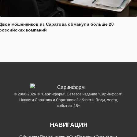
Двое мошенников из Саратова обманули больше 20
российских компаний
© 2006-2026 © "СарИнформ". Сетевое издание "СарИнформ".
Новости Саратова и Саратовской области. Люди, места,
события. 18+
НАВИГАЦИЯ
Общество
Происшествия
Суд
Политика
Экономика