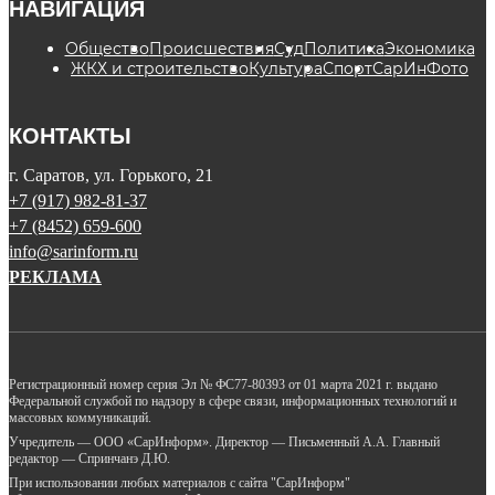
НАВИГАЦИЯ
Общество
Происшествия
Суд
Политика
Экономика
ЖКХ и строительство
Культура
Спорт
СарИнФото
КОНТАКТЫ
г. Саратов, ул. Горького, 21
+7 (917) 982-81-37
+7 (8452) 659-600
info@sarinform.ru
РЕКЛАМА
Регистрационный номер серия Эл № ФС77-80393 от 01 марта 2021 г. выдано
Федеральной службой по надзору в сфере связи, информационных технологий и
массовых коммуникаций.
Учредитель — ООО «СарИнформ». Директор — Письменный А.А. Главный
редактор — Спринчанэ Д.Ю.
При использовании любых материалов с сайта "СарИнформ"