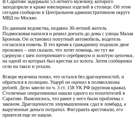
В Саратове задержали 53-летнего мужчину, которого
заподозрили в краже ювелирных изделий в столице. Об этом
сегодня сообщили в Центральном административном округе
МВД по Москве.
По данным ведомства, недавно 30-летний житель
Подмосковья напился и решил доехать до дома с улицы Малая
Бронная. Он остановил попутный автомобиль, водитель
согласился помочь. В это время к гражданину подошли двое
прохожих – они сказали, что хотят помощь, но тут же
сдернули с шеи потерпевшего серебряную и золотую цепочки,
на одной из которых был крестик из золота. Затем сообщники
сели на такси и уехали.
Вскоре мужчина понял, что остался без драгоценностей, и
обратился в полицию. Ущерб он оценил в полмиллиона
рублей. Дело завели по ч. 3 ст. 158 УК РФ (крупная кража).
Столичные оперативники нашли одного из похитителей в
Саратове. Выяснилось, что ранее у него были проблемы с
законом. Драгоценности злоумышленник сдал в ломбард, а
вырученные деньги потратил. Фигуранта арестовали, его
приятеля еще не нашли.