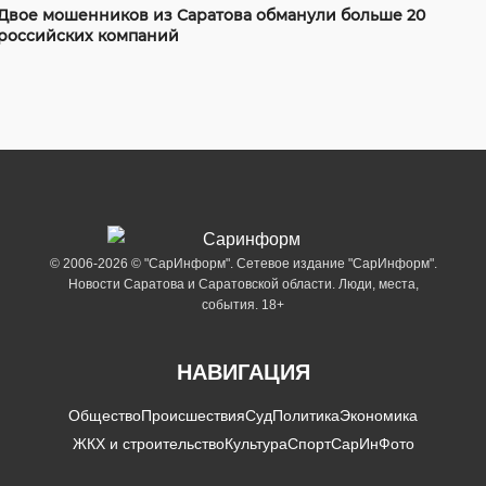
Двое мошенников из Саратова обманули больше 20
российских компаний
© 2006-2026 © "СарИнформ". Сетевое издание "СарИнформ".
Новости Саратова и Саратовской области. Люди, места,
события. 18+
НАВИГАЦИЯ
Общество
Происшествия
Суд
Политика
Экономика
ЖКХ и строительство
Культура
Спорт
СарИнФото