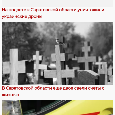
На подлете к Саратовской области уничтожили
украинские дроны
В Саратовской области еще двое свели счеты с
жизнью