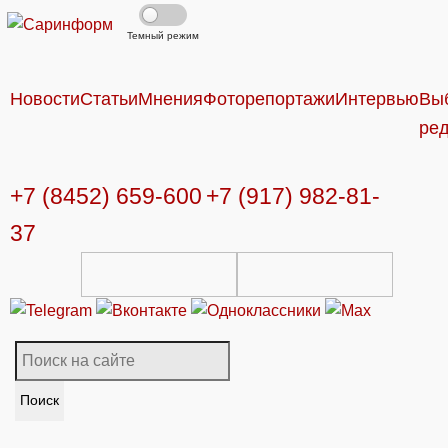
Темный режим
Новости
Статьи
Мнения
Фоторепортажи
Интервью
Вы
ре
+7 (8452) 659-600
+7 (917) 982-81-
37
Поиск