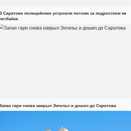
В Саратове полицейские устроили погоню за подростком на
питбайке
Запах гари снова накрыл Энгельс и дошел до Саратова