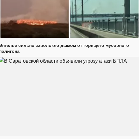
Энгельс сильно заволокло дымом от горящего мусорного
полигона