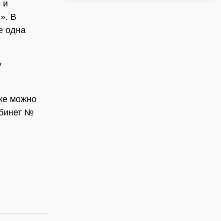
 и
». В
е одна
у
кже можно
абинет №