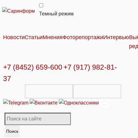
Темный режим
Новости
Статьи
Мнения
Фоторепортажи
Интервью
Вы
ре
+7 (8452) 659-600
+7 (917) 982-81-
37
Поиск