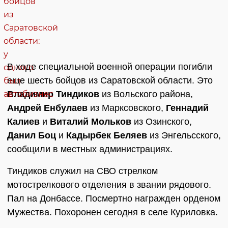
В ходе специальной военной операции погибли
еще шесть бойцов из Саратовской области. Это
Владимир Тиндиков
из Вольского района,
Андрей Енбулаев
из Марксовского,
Геннадий
Калиев
и
Виталий Мольков
из Озинского,
Данил Боц
и
Кадырбек Беляев
из Энгельсского,
сообщили в местных администрациях.
Тиндиков служил на СВО стрелком
мотострелкового отделения в звании рядового.
Пал на Донбассе. Посмертно награжден орденом
Мужества. Похоронен сегодня в селе Куриловка.