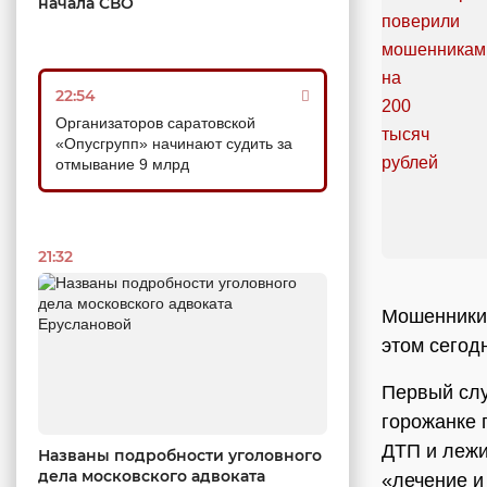
начала СВО
22:54
Организаторов саратовской
«Опусгрупп» начинают судить за
отмывание 9 млрд
21:32
Мошенники 
этом сегод
Первый слу
горожанке 
ДТП и лежи
Названы подробности уголовного
дела московского адвоката
«лечение и