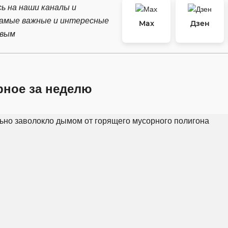
ь на наши каналы и
самые важные и интересные
Max
Дзен
рвым
рное за неделю