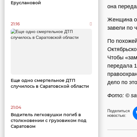
Еруслановой
она переда
Женщина об
21:16
завели по ч
По похожей
Октябрьско
Чтобы «зам
передала 1
правоохран
Еще одно смертельное ДТП
дело по эт
случилось в Саратовской области
Фото: © sar
21:04
Поделиться
Водитель легковушки погиб в
новостью:
столкновении с грузовиком под
Саратовом