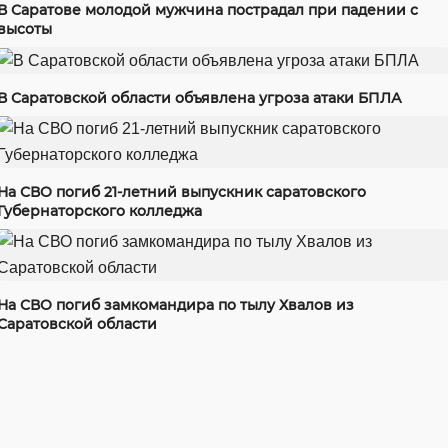
В Саратове молодой мужчина пострадал при падении с
высоты
В Саратовской области объявлена угроза атаки БПЛА
На СВО погиб 21-летний выпускник саратовского
Губернаторского колледжа
На СВО погиб замкомандира по тылу Хвалов из
Саратовской области