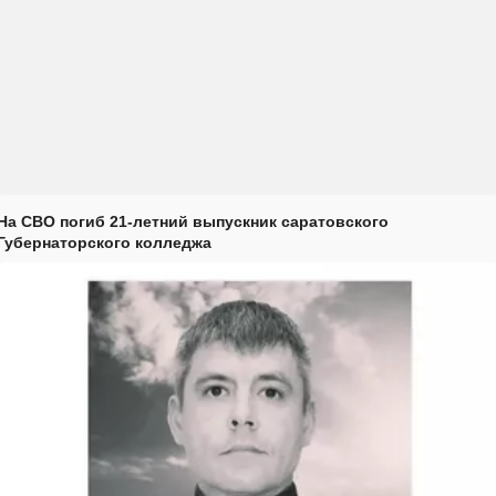
На СВО погиб 21-летний выпускник саратовского
Губернаторского колледжа