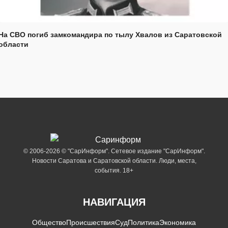
На СВО погиб замкомандира по тылу Хвалов из Саратовской
области
© 2006-2026 © "СарИнформ". Сетевое издание "СарИнформ".
Новости Саратова и Саратовской области. Люди, места,
события. 18+
НАВИГАЦИЯ
Общество
Происшествия
Суд
Политика
Экономика