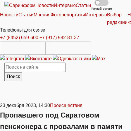
Новости
Интервью
Статьи
Темный режим
Новости
Статьи
Мнения
Фоторепортажи
Интервью
Выбор
Н
редакции
к
Телефоны для связи
+7 (8452) 659-600
+7 (917) 982-81-37
Поиск
23 декабря 2023, 14:30
Происшествия
Пропавшего под Саратовом
пенсионера с провалами в памяти