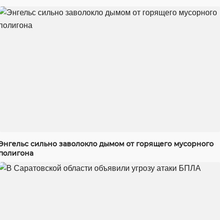
Энгельс сильно заволокло дымом от горящего мусорного
полигона