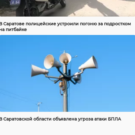
В Саратове полицейские устроили погоню за подростком
на питбайке
В Саратовской области объявлена угроза атаки БПЛА