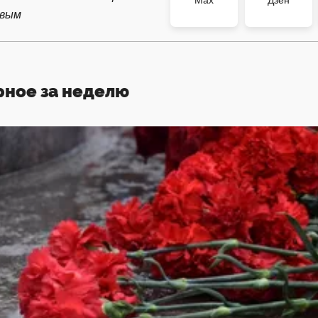
Max
Дзен
рвым
рное за неделю