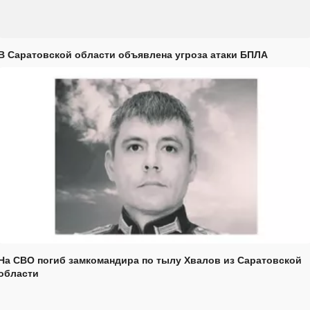
В Саратовской области объявлена угроза атаки БПЛА
На СВО погиб замкомандира по тылу Хвалов из Саратовской
области