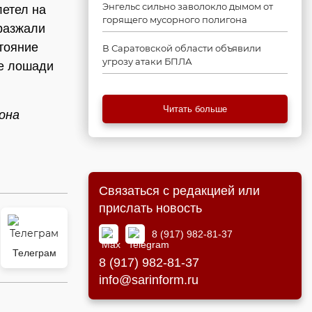
Энгельс сильно заволокло дымом от
летел на
горящего мусорного полигона
разжали
тояние
В Саратовской области объявили
угрозу атаки БПЛА
бе лошади
Читать больше
она
Связаться с редакцией или
прислать новость
8 (917) 982-81-37
Телеграм
8 (917) 982-81-37
info@sarinform.ru