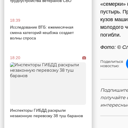
трудоустройства ветеранов СВО
«семерки» 
пустырь. П
кузов маши
18:39
молодого ч
Исследование ВТБ: ежемесячная
смена категорий кешбэка создает
погибли.
волны спроса
Фото: © С
18:20
Поделиться
новостью:
Подпишитес
получайте 
интересны
Инспекторы ГИБДД раскрыли
незаконную перевозку 38 туш баранов