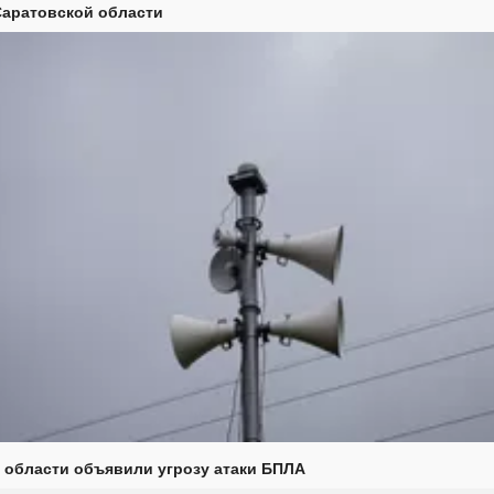
Саратовской области
 области объявили угрозу атаки БПЛА