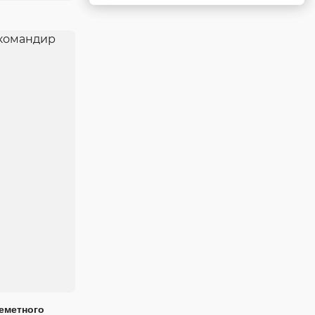
еметного