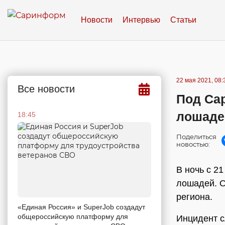
Новости
Интервью
Статьи
22 мая 2021, 08:
Все новости
Под Са
лошаде
18:45
Поделиться
новостью:
В ночь с 2
лошадей. О
региона.
«Единая Россия» и SuperJob создадут
общероссийскую платформу для
Инцидент с