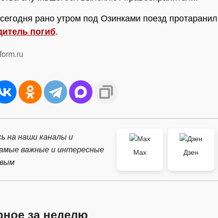
сегодня рано утром под Озинками поезд протаранил
дитель погиб
.
form.ru
ь на наши каналы и
самые важные и интересные
Max
Дзен
рвым
рное за неделю