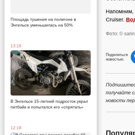
Напомним, 
Cruiser.
Во
Площадь тушения на полигоне в
Энгельсе уменьшилась на 50%
Фото: © sarin
13:18
Поделиться
новостью:
Подпишитес
получайте 
новости пе
В Энгельсе 15-летний подросток украл
питбайк и попытался его «спрятать»
12:18
Популя