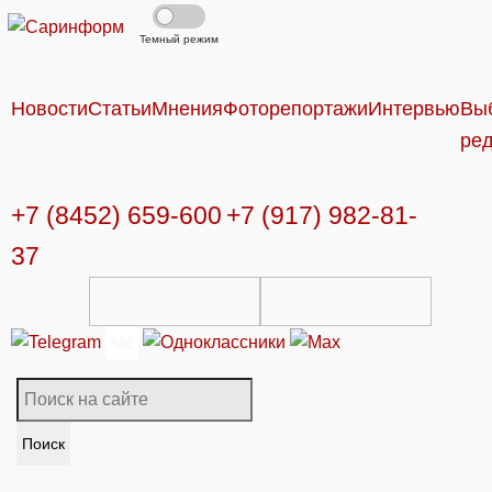
Темный режим
Новости
Статьи
Мнения
Фоторепортажи
Интервью
Вы
ре
+7 (8452) 659-600
+7 (917) 982-81-
37
Поиск