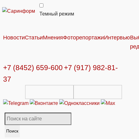
Темный режим
Новости
Статьи
Мнения
Фоторепортажи
Интервью
Вы
ре
+7 (8452) 659-600
+7 (917) 982-81-
37
Поиск