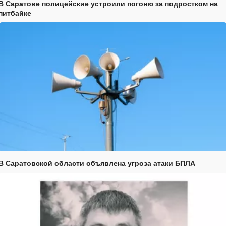
В Саратове полицейские устроили погоню за подростком на
питбайке
В Саратовской области объявлена угроза атаки БПЛА