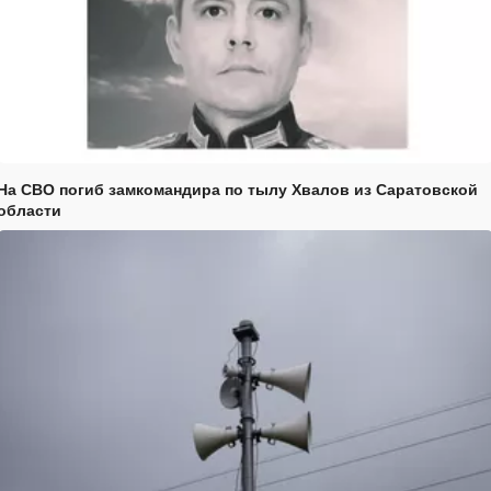
На СВО погиб замкомандира по тылу Хвалов из Саратовской
области