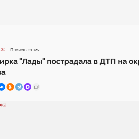
:25
Происшествия
рка "Лады" пострадала в ДТП на о
ва