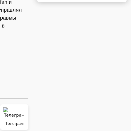
fan и
управлял
травмы
 в
Телеграм