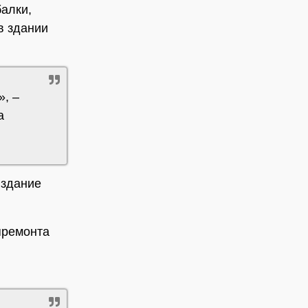
алки,
в здании
», –
а
 здание
премонта