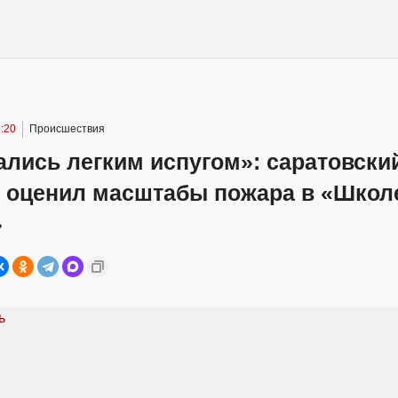
:20
Происшествия
лись легким испугом»: саратовски
т оценил масштабы пожара в «Школ
»