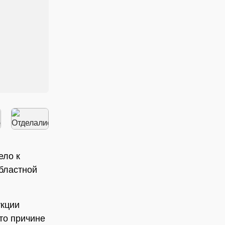
ело к
областной
укции
то причине