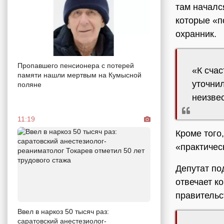
там началс
которые «п
охранник.
Пропавшего пенсионера с потерей
«К счас
памяти нашли мертвым на Кумысной
уточни
поляне
неизвес
11:19
Кроме того
«практичес
Депутат по
отвечает к
правительс
Ввел в наркоз 50 тысяч раз:
саратовский анестезиолог-