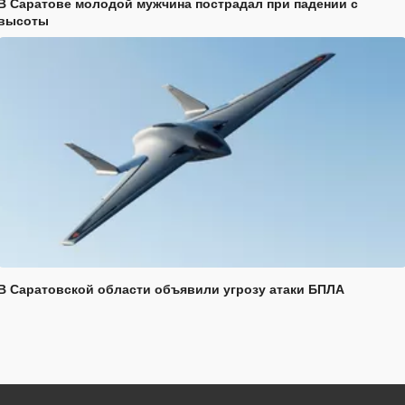
В Саратове молодой мужчина пострадал при падении с
высоты
В Саратовской области объявили угрозу атаки БПЛА