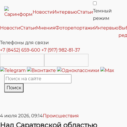
Темный
Новости
Интервью
Статьи
режим
Новости
Статьи
Мнения
Фоторепортажи
Интервью
Вы
ре
Телефоны для связи
+7 (8452) 659-600
+7 (917) 982-81-37
Поиск
4 июля 2026, 09:14
Происшествия
Над Саратовской областью