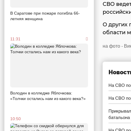
СВО ведет
российски
В Саратове при пожаре погибла 66-
летняя женщина
О других 
области м
11:31
на фото - В
Новост
На СВО по
Володин в колледже Яблочкова:
На СВО по
«Толчки остались нам из какого века?»
Прикрывал
батальона 
10:50
На СВО пог