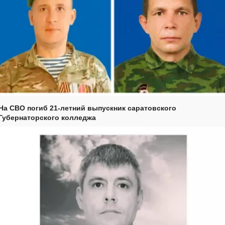
На СВО погиб 21-летний выпускник саратовского
Губернаторского колледжа