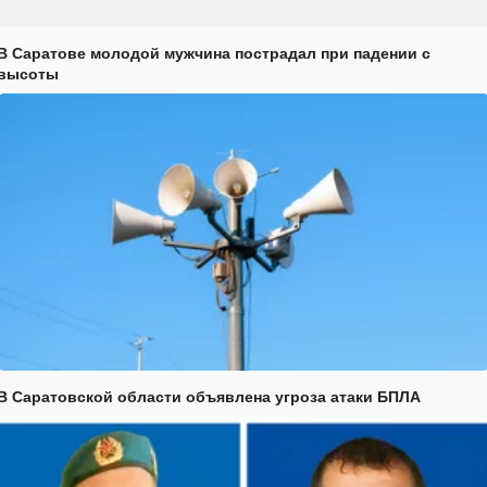
В Саратове молодой мужчина пострадал при падении с
высоты
В Саратовской области объявлена угроза атаки БПЛА