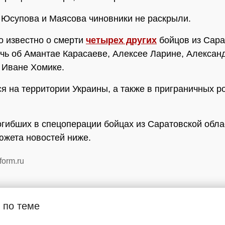
Юсупова и Маясова чиновники не раскрыли.
о известно о смерти
четырех других
бойцов из Сара
ечь об Амантае Карасаеве, Алексее Ларине, Алексан
 Иване Хомике.
я на территории Украины, а также в приграничных р
огибших в спецоперации бойцах из Саратовской обл
сюжета новостей ниже.
form.ru
 по теме