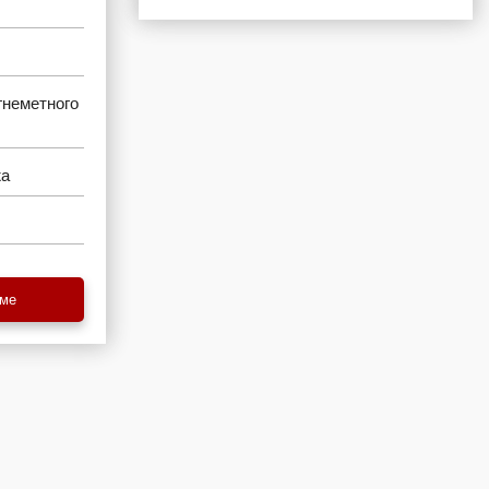
гнеметного
жа
еме