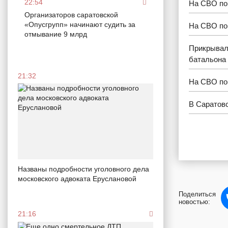
22:54
На СВО по
Организаторов саратовской
«Опусгрупп» начинают судить за
На СВО по
отмывание 9 млрд
Прикрывал
батальона 
21:32
На СВО пог
В Саратов
Названы подробности уголовного дела
московского адвоката Еруслановой
Поделиться
новостью:
21:16