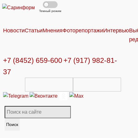
Темный режим
Новости
Статьи
Мнения
Фоторепортажи
Интервью
Вы
ре
+7 (8452) 659-600
+7 (917) 982-81-
37
Поиск