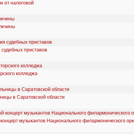
лн от налоговой
мужчины
я судебных приставов
орского колледжа
ьницы в Саратовской области
 концерт музыкантов Национального филармонического орк