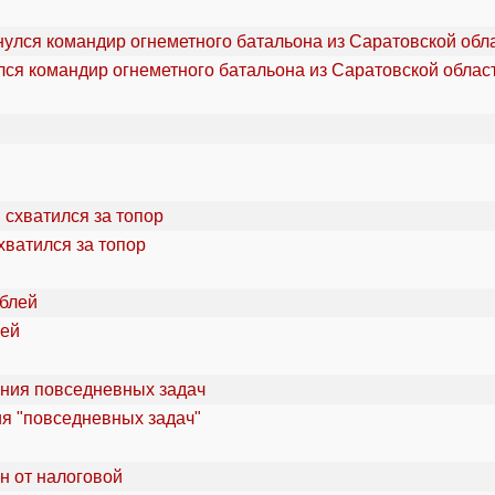
ся командир огнеметного батальона из Саратовской облас
хватился за топор
лей
ия "повседневных задач"