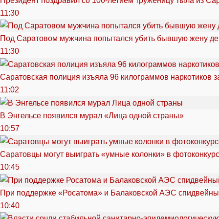
Президент поздравил со 100-летием труженицу тыла из Са
11:30
Под Саратовом мужчина попытался убить бывшую жену д
11:30
Саратовская полиция изъяла 96 килограммов наркотиков з
11:02
В Энгельсе появился мурал «Лица одной страны»
10:57
Саратовцы могут выиграть «умные колонки» в фотоконкурсе
10:45
При поддержке «Росатома» и Балаковской АЭС спидвейный
10:40