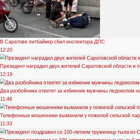
В Саратове питбайкер сбил инспектора ДПС
12:20
Президент наградил двух жителей Саратовской области и 
12:19
Два разбойника ответят за избиение мужчины ледоколом н
11:46
Телефонные мошенники выманили у пожилой сельской пар
11:33