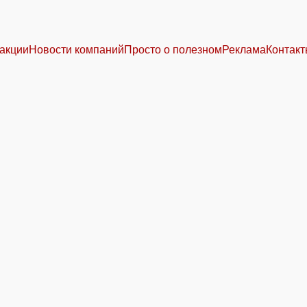
акции
Новости компаний
Просто о полезном
Реклама
Контак