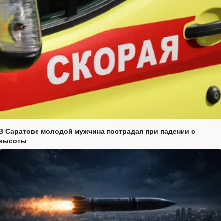
В Саратове молодой мужчина пострадал при падении с
высоты