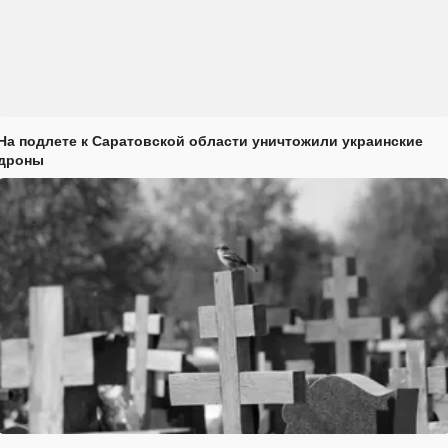
На подлете к Саратовской области уничтожили украинские
дроны