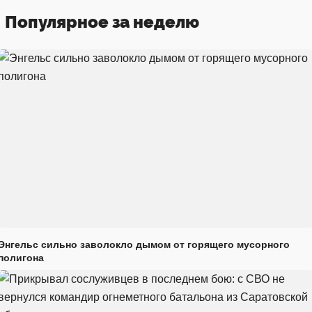
Популярное за неделю
Энгельс сильно заволокло дымом от горящего мусорного
полигона