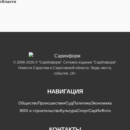
области
© 2006-2026 © "СарИнформ". Сетевое издание "СарИнформ".
Новости Саратова и Саратовской области. Люди, места,
события. 18+
НАВИГАЦИЯ
Общество
Происшествия
Суд
Политика
Экономика
ЖКХ и строительство
Культура
Спорт
СарИнФото
КОНТАКТЫ