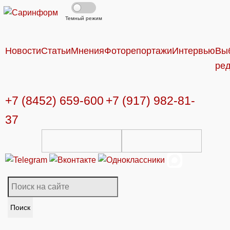
Темный режим
Новости
Статьи
Мнения
Фоторепортажи
Интервью
Вы
ре
+7 (8452) 659-600
+7 (917) 982-81-
37
Поиск