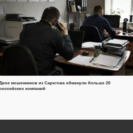
Двое мошенников из Саратова обманули больше 20
российских компаний