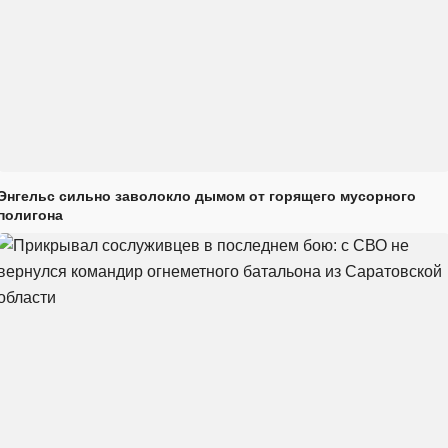
Энгельс сильно заволокло дымом от горящего мусорного
полигона