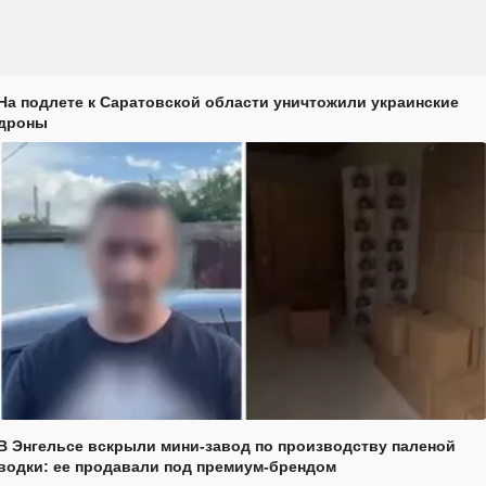
На подлете к Саратовской области уничтожили украинские
дроны
В Энгельсе вскрыли мини-завод по производству паленой
водки: ее продавали под премиум-брендом