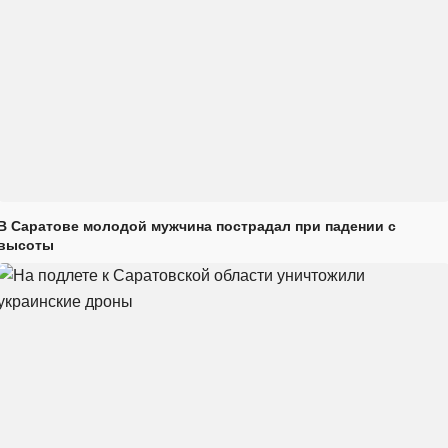
В Саратове молодой мужчина пострадал при падении с
высоты