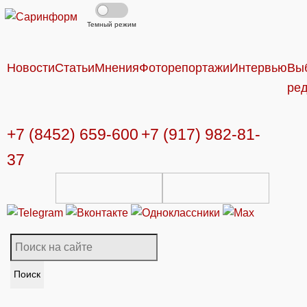
Темный режим
Новости
Статьи
Мнения
Фоторепортажи
Интервью
Вы
ре
+7 (8452) 659-600
+7 (917) 982-81-
37
Поиск