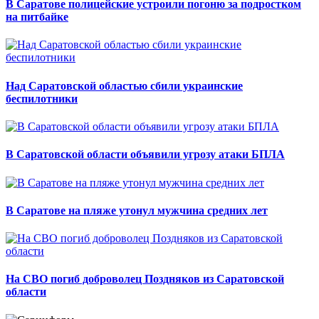
В Саратове полицейские устроили погоню за подростком
на питбайке
Над Саратовской областью сбили украинские
беспилотники
В Саратовской области объявили угрозу атаки БПЛА
В Саратове на пляже утонул мужчина средних лет
На СВО погиб доброволец Поздняков из Саратовской
области