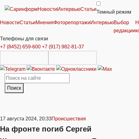
Новости
Интервью
Статьи
Темный режим
Новости
Статьи
Мнения
Фоторепортажи
Интервью
Выбор
Н
редакции
к
Телефоны для связи
+7 (8452) 659-600
+7 (917) 982-81-37
Поиск
17 августа 2024, 20:33
Происшествия
На фронте погиб Сергей