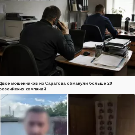
Двое мошенников из Саратова обманули больше 20
российских компаний