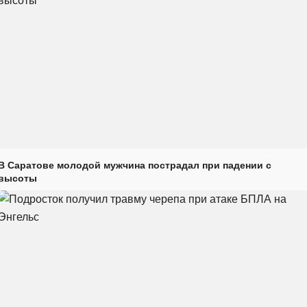
В Саратове молодой мужчина пострадал при падении с
высоты