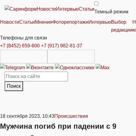
Новости
Интервью
Статьи
Темный режим
Новости
Статьи
Мнения
Фоторепортажи
Интервью
Выбор
Н
редакции
к
Телефоны для связи
+7 (8452) 659-600
+7 (917) 982-81-37
Поиск
18 сентября 2023, 10:43
Происшествия
Мужчина погиб при падении с 9