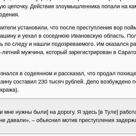
ую цепочку. Действия злоумышленника попали на ка
юдения.
ители установили, что после преступления вор пой
ашину и уехал в соседнюю Ивановскую область. По
ь по следу и нашли подозреваемого. Им оказался р
-летний мужчина, который зарегистрирован в Сарат
знался в содеянном и рассказал, что продал похище
зину составил 230 тысяч рублей. Дело возбуждено по 
(кража).
и мне нужны были] на дорогу. Я здесь [в Туле] работ
 не давали», – объяснил мотив преступления задерж