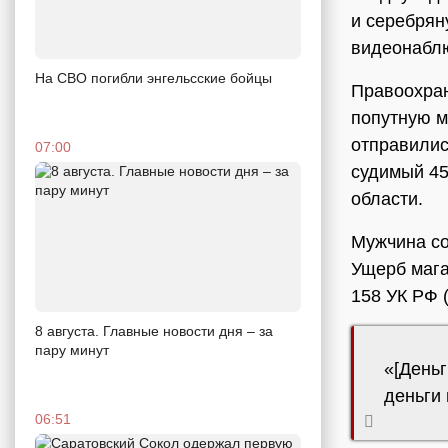
и серебрян
видеонабл
На СВО погибли энгельсские бойцы
Правоохран
попутную м
отправилис
07:00
судимый 45
области.
Мужчина со
Ущерб мага
158 УК РФ 
8 августа. Главные новости дня – за
пару минут
«[Деньг
деньги
06:51