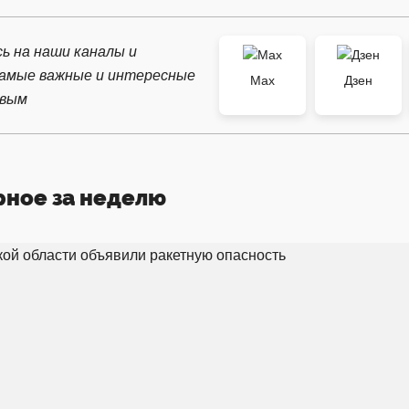
ь на наши каналы и
самые важные и интересные
Max
Дзен
рвым
рное за неделю